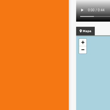
Mapa
+
−