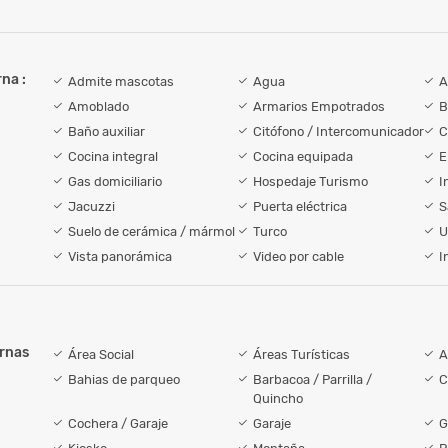
na :
Admite mascotas
Agua
A
Amoblado
Armarios Empotrados
B
Baño auxiliar
Citófono / Intercomunicador
C
Cocina integral
Cocina equipada
E
Gas domiciliario
Hospedaje Turismo
I
Jacuzzi
Puerta eléctrica
S
Suelo de cerámica / mármol
Turco
U
Vista panorámica
Video por cable
I
ernas
Área Social
Áreas Turísticas
A
Bahias de parqueo
Barbacoa / Parrilla /
C
Quincho
Cochera / Garaje
Garaje
G