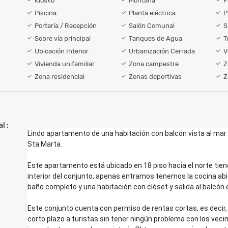
Kiosko
Montaña
P
Piscina
Planta eléctrica
P
Portería / Recepción
Salón Comunal
S
Sobre vía principal
Tanques de Agua
T
Ubicación Interior
Urbanización Cerrada
V
Vivienda unifamiliar
Zona campestre
Z
Zona residencial
Zonas deportivas
Z
l :
Lindo apartamento de una habitación con balcón vista al mar
Sta Marta.
Este apartamento está ubicado en 18 piso hacia el norte tiene 
interior del conjunto, apenas entramos tenemos la cocina ab
baño completo y una habitación con clóset y salida al balcón e
Este conjunto cuenta con permiso de rentas cortas, es decir, 
corto plazo a turistas sin tener ningún problema con los vecin