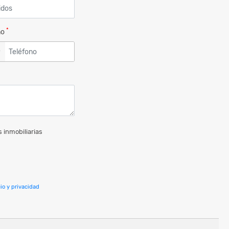
*
no
▼
 inmobiliarias
io y privacidad