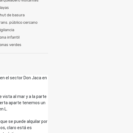
arqueadero visitantes
layas
hut de basura
rans. público cercano
igilancia
ona infantil
onas verdes
 en el sector Don Jaca en
vista al mar y a la parte
ierta aparte tenemos un
n L.
que se puede alquilar por
os, claro está es