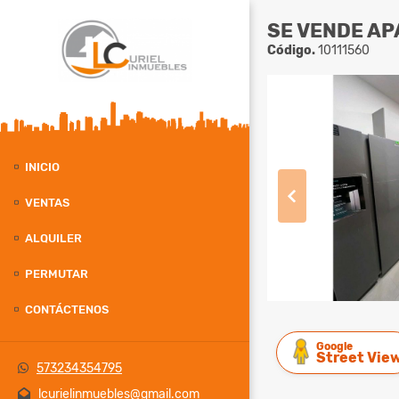
SE VENDE AP
Código.
10111560
INICIO
VENTAS
ALQUILER
PERMUTAR
CONTÁCTENOS
Google
Street Vie
573234354795
lcurielinmuebles@gmail.com