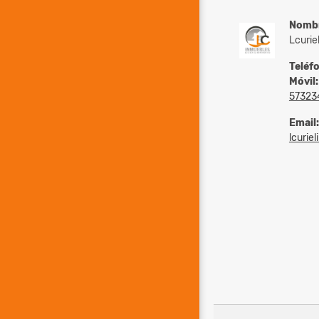
Nomb
Lcurie
Teléf
Móvil:
57323
Email:
lcurie