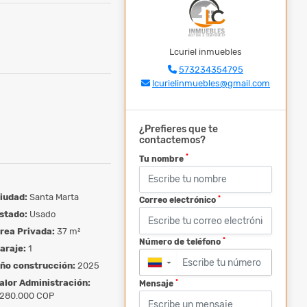
Lcuriel inmuebles
573234354795
lcurielinmuebles@gmail.com
¿Prefieres que te
contactemos?
*
Tu nombre
iudad:
Santa Marta
*
Correo electrónico
stado:
Usado
rea Privada:
37 m²
*
Número de teléfono
araje:
1
ño construcción:
2025
▼
alor Administración:
*
Mensaje
280.000 COP