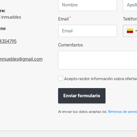
re:
l inmuebles
*
Email
Teléfo
ono
4354795
Comentarios
linmuebles@gmail.com
Acepto recibir información sobre ofertas
Enviar formulario
Al enviar tus datos aceptas los
Términos de servic