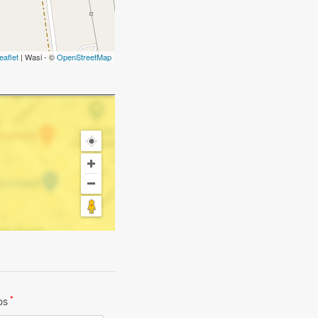
eaflet
| Wasi - ©
OpenStreetMap
*
dos