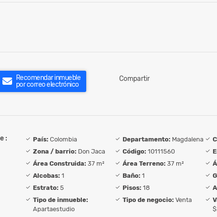
Recomendar inmueble
Compartir
por correo electrónico
e :
País:
Colombia
Departamento:
Magdalena
C
Zona / barrio:
Don Jaca
Código:
10111560
E
Área Construida:
37 m²
Área Terreno:
37 m²
Á
Alcobas:
1
Baño:
1
G
Estrato:
5
Pisos:
18
A
Tipo de inmueble:
Tipo de negocio:
Venta
V
Apartaestudio
$