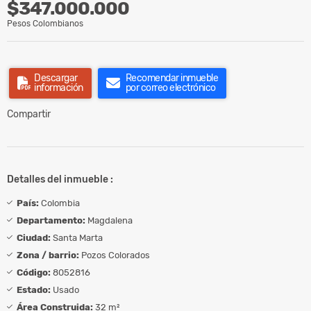
$347.000.000
Pesos Colombianos
Descargar
Recomendar inmueble
información
por correo electrónico
Compartir
Detalles del inmueble :
País:
Colombia
Departamento:
Magdalena
Ciudad:
Santa Marta
Zona / barrio:
Pozos Colorados
Código:
8052816
Estado:
Usado
Área Construida:
32 m²