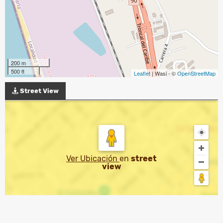
200 m
500 ft
Leaflet
| Wasi - ©
OpenStreetMap
Street View
Ver Ubicación
en
street
view