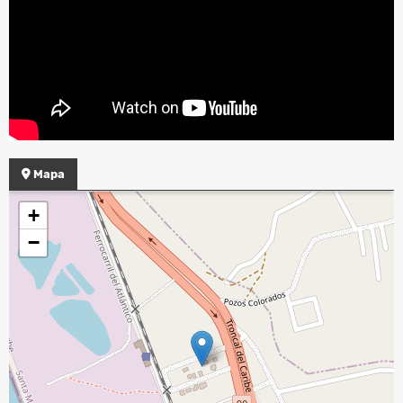
Mapa
+
−