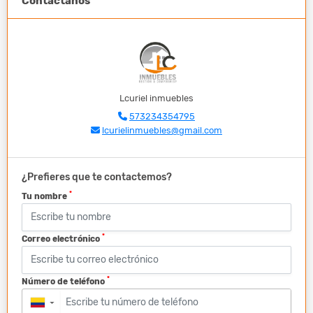
Contáctanos
Lcuriel inmuebles
573234354795
lcurielinmuebles@gmail.com
¿Prefieres que te contactemos?
*
Tu nombre
*
Correo electrónico
*
Número de teléfono
▼