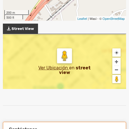
200 m
500 ft
Leaflet
| Wasi - ©
OpenStreetMap
Street View
Ver Ubicación
en
street
view