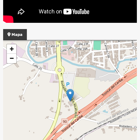
Mapa
+
−