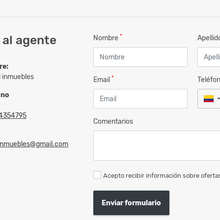
*
 al agente
Nombre
Apelli
re:
l inmuebles
*
Email
Teléfo
ono
4354795
Comentarios
linmuebles@gmail.com
Acepto recibir información sobre ofertas
Enviar formulario