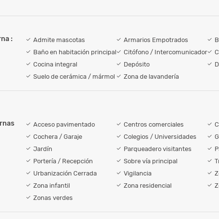
na :
Admite mascotas
Armarios Empotrados
B
Baño en habitación principal
Citófono / Intercomunicador
C
Cocina integral
Depósito
D
Suelo de cerámica / mármol
Zona de lavandería
ernas
Acceso pavimentado
Centros comerciales
C
Cochera / Garaje
Colegios / Universidades
G
Jardín
Parqueadero visitantes
P
Portería / Recepción
Sobre vía principal
T
Urbanización Cerrada
Vigilancia
Z
Zona infantil
Zona residencial
Z
Zonas verdes