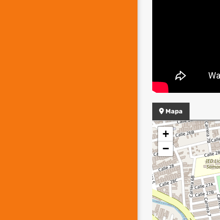
Mapa
+
−