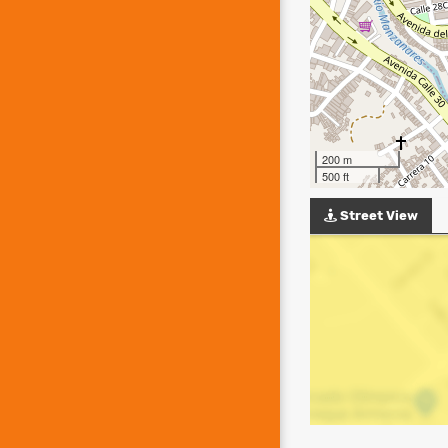
200 m
500 ft
Street View