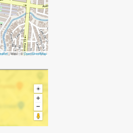
eaflet
| Wasi - ©
OpenStreetMap