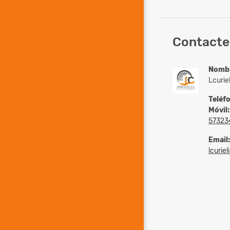
Contacte
Nomb
Lcurie
Teléf
Móvil:
57323
Email:
lcurie