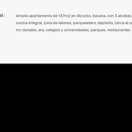
l :
Amplio apartamento de 137m2 en 4to piso, bavaria, con 3 alcobas,
cocina integral, zona de labores, parqueadero, depósito, cerca al 
mc donalds, ara, colegios y universidades, parques, restaurantes.