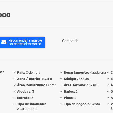
000
Recomendar inmueble
Compartir
por correo electrónico
e :
País:
Colombia
Departamento:
Magdalena
C
Zona / barrio:
Bavaria
Código:
7484081
E
Área Construida:
137 m²
Área Terreno:
137 m²
Á
Alcobas:
3
Baños:
2
G
Estrato:
5
Pisos:
4
A
Tipo de inmueble:
Tipo de negocio:
Venta
V
Apartamento
$