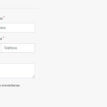
*
dos
*
no
▼
 inmobiliarias