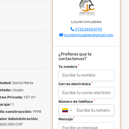
Lcuriel inmuebles
573234354795
lcurielinmuebles@gmail.com
¿Prefieres que te
contactemos?
*
Tu nombre
iudad:
Santa Marta
*
Correo electrónico
stado:
Usado
rea Privada:
137 m²
*
Número de teléfono
araje:
1
ño construcción:
1998
▼
alor Administración:
*
Mensaje
655.000 COP