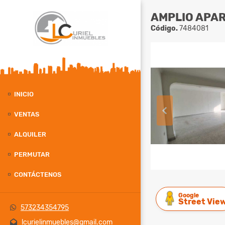
AMPLIO APAR
Código.
7484081
INICIO
VENTAS
ALQUILER
PERMUTAR
CONTÁCTENOS
Google
Street Vie
573234354795
lcurielinmuebles@gmail.com