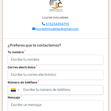
Lcuriel inmuebles
573234354795
lcurielinmuebles@gmail.com
¿Prefieres que te contactemos?
*
Tu nombre
*
Correo electrónico
*
Número de teléfono
▼
*
Mensaje