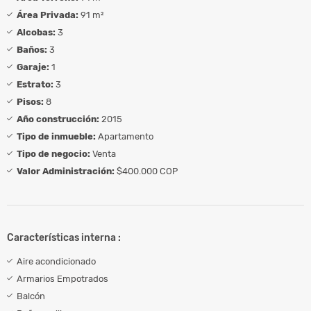
Área Privada:
91 m²
Alcobas:
3
Baños:
3
Garaje:
1
Estrato:
3
Pisos:
8
Año construcción:
2015
Tipo de inmueble:
Apartamento
Tipo de negocio:
Venta
Valor Administración:
$400.000 COP
Características interna :
Aire acondicionado
Armarios Empotrados
Balcón