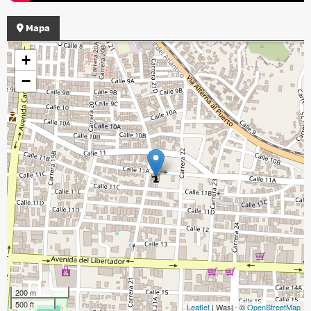
Mapa
+
−
200 m
500 ft
Leaflet
| Wasi - ©
OpenStreetMap