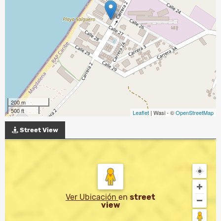
200 m
500 ft
Leaflet
| Wasi - ©
OpenStreetMap
Street View
Ver Ubicación
en
street
view