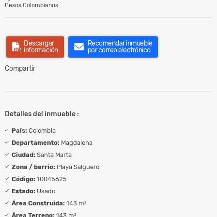
Pesos Colombianos
Descargar
Recomendar inmueble
información
por correo electrónico
Compartir
Detalles del inmueble :
País:
Colombia
Departamento:
Magdalena
Ciudad:
Santa Marta
Zona / barrio:
Playa Salguero
Código:
10045625
Estado:
Usado
Área Construida:
143 m²
Área Terreno:
143 m²