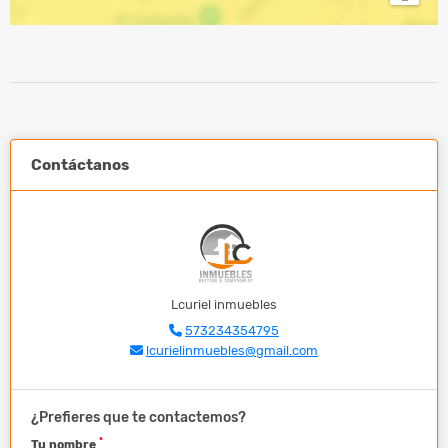
Contáctanos
Lcuriel inmuebles
573234354795
lcurielinmuebles@gmail.com
¿Prefieres que te contactemos?
*
Tu nombre