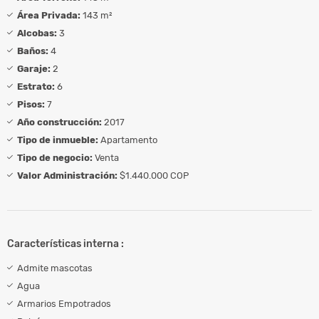
Área Privada:
143 m²
Alcobas:
3
Baños:
4
Garaje:
2
Estrato:
6
Pisos:
7
Año construcción:
2017
Tipo de inmueble:
Apartamento
Tipo de negocio:
Venta
Valor Administración:
$1.440.000 COP
Características interna :
Admite mascotas
Agua
Armarios Empotrados