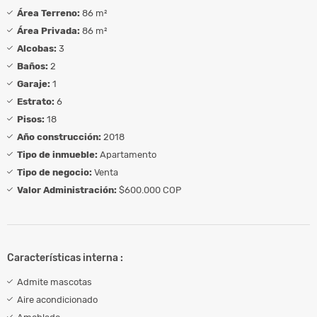
Área Terreno:
86 m²
Área Privada:
86 m²
Alcobas:
3
Baños:
2
Garaje:
1
Estrato:
6
Pisos:
18
Año construcción:
2018
Tipo de inmueble:
Apartamento
Tipo de negocio:
Venta
Valor Administración:
$600.000 COP
Características interna :
Admite mascotas
Aire acondicionado