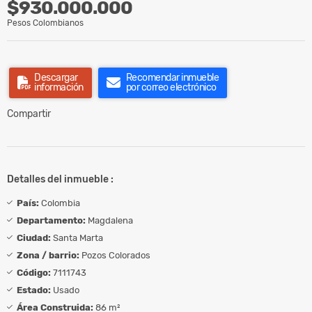
$930.000.000
Pesos Colombianos
Descargar
Recomendar inmueble
información
por correo electrónico
Compartir
Detalles del inmueble :
País:
Colombia
Departamento:
Magdalena
Ciudad:
Santa Marta
Zona / barrio:
Pozos Colorados
Código:
7111743
Estado:
Usado
Área Construida:
86 m²