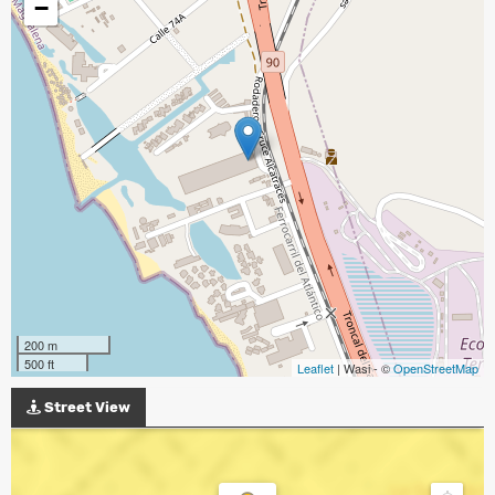
−
200 m
500 ft
Leaflet
| Wasi - ©
OpenStreetMap
Street View