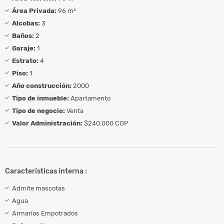
Área Privada:
96 m²
Alcobas:
3
Baños:
2
Garaje:
1
Estrato:
4
Piso:
1
Año construcción:
2000
Tipo de inmueble:
Apartamento
Tipo de negocio:
Venta
Valor Administración:
$240.000 COP
Características interna :
Admite mascotas
Agua
Armarios Empotrados