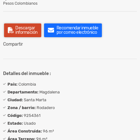
Pesos Colombianos
Descargar
Recomendar inmueble
información
por correo electrónico
Compartir
Detalles del inmueble :
País:
Colombia
Departamento:
Magdalena
Ciudad:
Santa Marta
Zona / barrio:
Rodadero
Código:
9254361
Estado:
Usado
Área Construida:
96 m²
Área Terreno:
96 m²