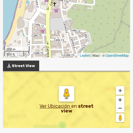
200 m
500 ft
Leaflet
| Wasi - ©
OpenStreetMap
Street View
Ver Ubicación
en
street
view