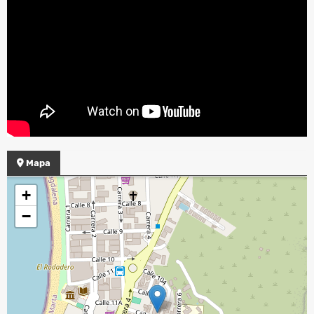
Mapa
+
−