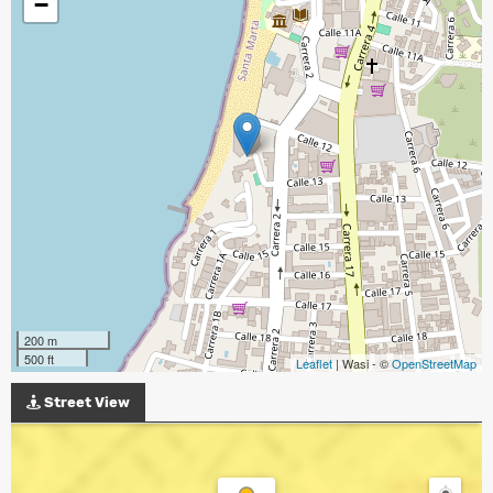
−
200 m
500 ft
Leaflet
| Wasi - ©
OpenStreetMap
Street View