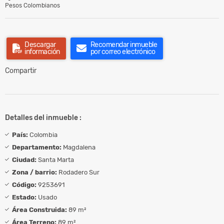
Pesos Colombianos
Descargar
Recomendar inmueble
información
por correo electrónico
Compartir
Detalles del inmueble :
País:
Colombia
Departamento:
Magdalena
Ciudad:
Santa Marta
Zona / barrio:
Rodadero Sur
Código:
9253691
Estado:
Usado
Área Construida:
89 m²
Área Terreno:
89 m²