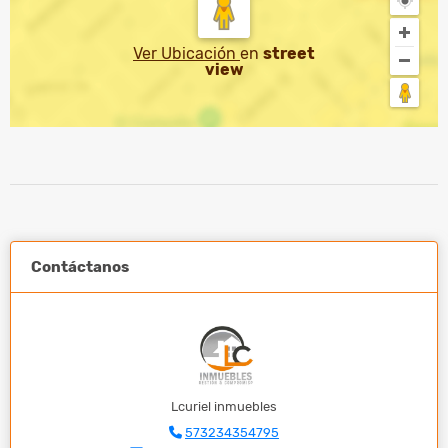
Ver Ubicación
en
street
view
Contáctanos
Lcuriel inmuebles
573234354795