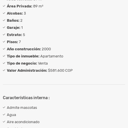
Área Privada:
89 m²
Alcobas:
3
Baños:
2
Garaje:
1
Estrato:
5
Pisos:
7
Año construcción:
2000
Tipo de inmueble:
Apartamento
Tipo de negocio:
Venta
Valor Administración:
$581.600 COP
Características interna :
Admite mascotas
Agua
Aire acondicionado