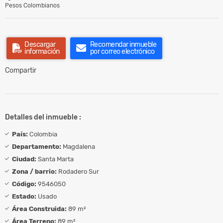
Pesos Colombianos
Descargar
Recomendar inmueble
información
por correo electrónico
Compartir
Detalles del inmueble :
País:
Colombia
Departamento:
Magdalena
Ciudad:
Santa Marta
Zona / barrio:
Rodadero Sur
Código:
9546050
Estado:
Usado
Área Construida:
89 m²
Área Terreno:
89 m²