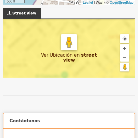
500 ft
Leaflet
| Wasi - ©
OpenStreetMap
Street View
Ver Ubicación
en
street
view
Contáctanos