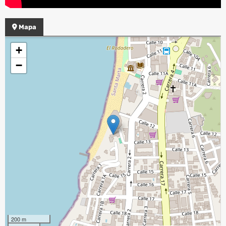
Mapa
+
−
200 m