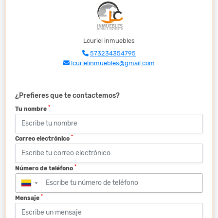
Lcuriel inmuebles
573234354795
lcurielinmuebles@gmail.com
¿Prefieres que te contactemos?
*
Tu nombre
*
Correo electrónico
*
Número de teléfono
▼
*
Mensaje