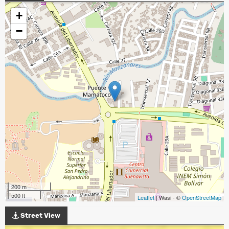
+
−
200 m
500 ft
Leaflet
| Wasi - ©
OpenStreetMap
Street View