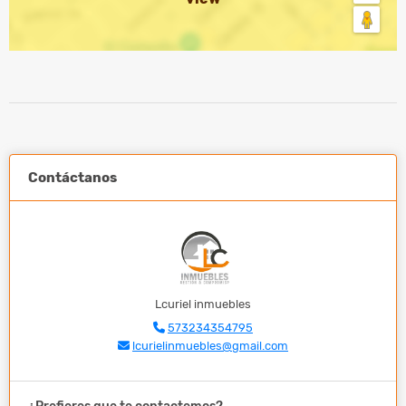
Contáctanos
Lcuriel inmuebles
573234354795
lcurielinmuebles@gmail.com