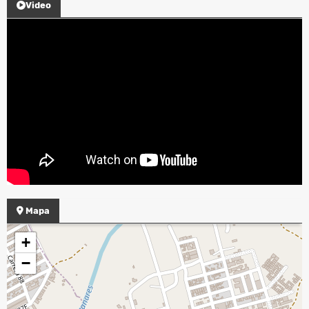
Video
Mapa
+
−