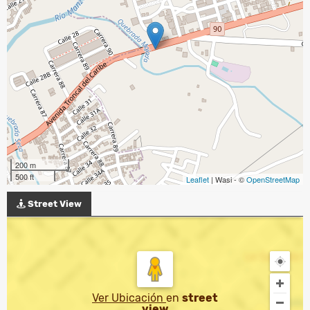
200 m
500 ft
Leaflet
| Wasi - ©
OpenStreetMap
Street View
Ver Ubicación
en
street
view