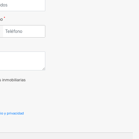
*
no
▼
 inmobiliarias
io y privacidad