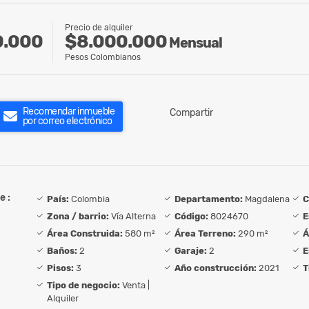
Precio de alquiler
$8.000.000
0.000
Mensual
Pesos Colombianos
Recomendar inmueble
Compartir
por correo electrónico
e :
País:
Colombia
Departamento:
Magdalena
C
Zona / barrio:
Vía Alterna
Código:
8024670
E
Área Construida:
580 m²
Área Terreno:
290 m²
Á
Baños:
2
Garaje:
2
E
Pisos:
3
Año construcción:
2021
T
Tipo de negocio:
Venta |
Alquiler