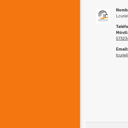
Nomb
Lcurie
Teléf
Móvil:
57323
Email:
lcurie