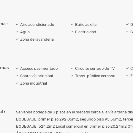
na :
Aire acondicionado
Baño auxiliar
D
Agua
Electricidad
G
Zona de lavandería
ernas
Acceso pavimentado
Circuito cerrado de TV
C
Sobre vía principal
Trans. público cercano
Z
Zona industrial
l :
Se vende bodega de 3 pisos en el mecado cerca a la vía alterna dis
BODEGAJE: primer piso 292.86m2, segundo piso 95.56m2, terce
BODEGAJE=524.2m2 Local comercial en primer piso 20.24m2 Ofic