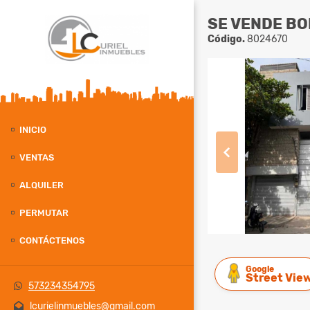
SE VENDE BO
Código.
8024670
INICIO
VENTAS
ALQUILER
PERMUTAR
CONTÁCTENOS
Google
Street Vie
573234354795
lcurielinmuebles@gmail.com