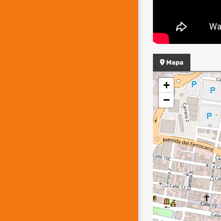
Mapa
+
−