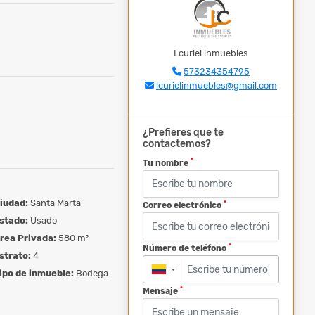
Lcuriel inmuebles
573234354795
lcurielinmuebles@gmail.com
¿Prefieres que te
contactemos?
*
Tu nombre
iudad:
Santa Marta
*
Correo electrónico
stado:
Usado
rea Privada:
580 m²
*
Número de teléfono
strato:
4
▼
ipo de inmueble:
Bodega
*
Mensaje