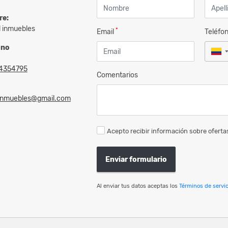
re:
l inmuebles
*
Email
Teléfo
ono
4354795
Comentarios
linmuebles@gmail.com
Acepto recibir información sobre ofertas
Enviar formulario
Al enviar tus datos aceptas los
Términos de servic