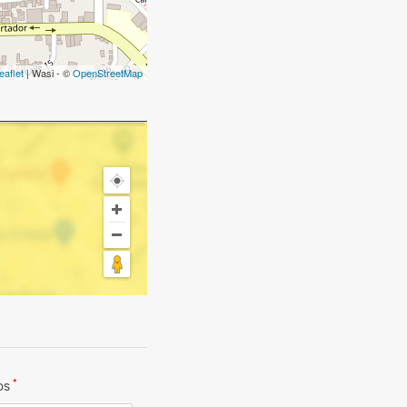
eaflet
| Wasi - ©
OpenStreetMap
*
dos