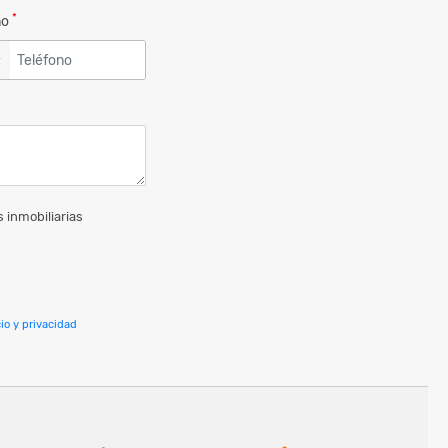
*
no
▼
 inmobiliarias
io y privacidad