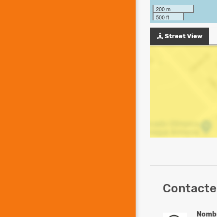
200 m
500 ft
Street View
Contacte
Nomb