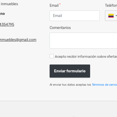
l inmuebles
*
Email
Teléfo
ono
4354795
Comentarios
linmuebles@gmail.com
Acepto recibir información sobre ofertas
Enviar formulario
Al enviar tus datos aceptas los
Términos de servic