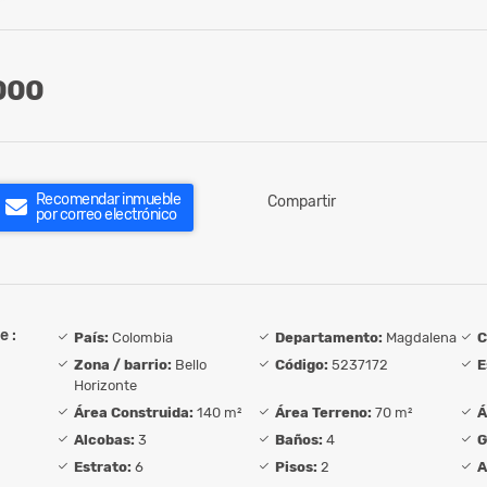
000
Recomendar inmueble
Compartir
por correo electrónico
e :
País:
Colombia
Departamento:
Magdalena
C
Zona / barrio:
Bello
Código:
5237172
E
Horizonte
Área Construida:
140 m²
Área Terreno:
70 m²
Á
Alcobas:
3
Baños:
4
G
Estrato:
6
Pisos:
2
A