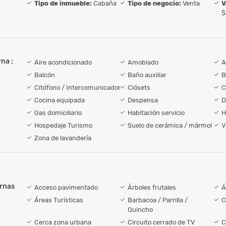
Tipo de inmueble:
Cabaña
Tipo de negocio:
Venta
V
$
na :
Aire acondicionado
Amoblado
A
Balcón
Baño auxiliar
B
Citófono / Intercomunicador
Clósets
C
Cocina equipada
Despensa
D
Gas domiciliario
Habitación servicio
H
Hospedaje Turismo
Suelo de cerámica / mármol
V
Zona de lavandería
ernas
Acceso pavimentado
Árboles frutales
Á
Áreas Turísticas
Barbacoa / Parrilla /
C
Quincho
Cerca zona urbana
Circuito cerrado de TV
C