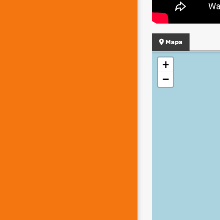
Mapa
+
−