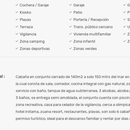
Cochera / Garaje
Garaje
G
Kiosko
Patio
P
Playas
Portería / Recepción
S
Terraza
Trans. público cercano
U
Vigilancia
Vivienda multifamiliar
Z
Zona camping
Zona infantil
Z
Zonas deportivas
Zonas verdes
l :
Cabaña en conjunto cerrado de 140m2 a solo 150 mtrs del mar en b
la cual consta de sala, comedor, cocina integral con gas natural, z
servicio con baño, tanque de agua subterranea, 3 alcobas, alcoba 
3 baños, se entrega semi amoblada, el conjunto cuenta con piscina
zona recreativa, casa para celador de la vigilancia, cerca a olimpic
hotel irotama, zuana resort, restaurantes, playas, son solo 6 caba
permiso turístico, ideal para el descanso familiar y rentar por dia