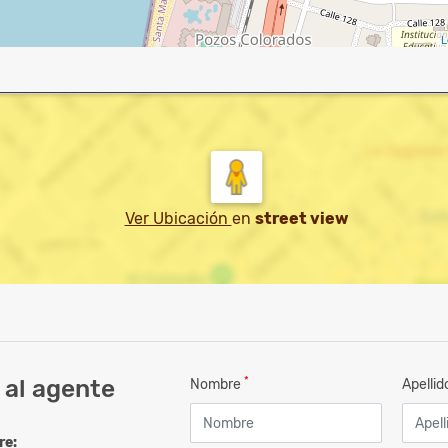
L
Ver Ubicación
en
street view
*
 al agente
Nombre
Apelli
re: