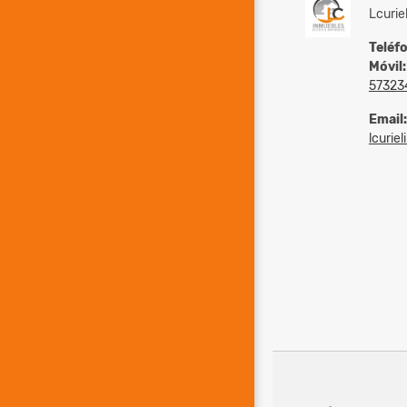
Lcurie
Teléf
Móvil:
57323
Email:
lcurie