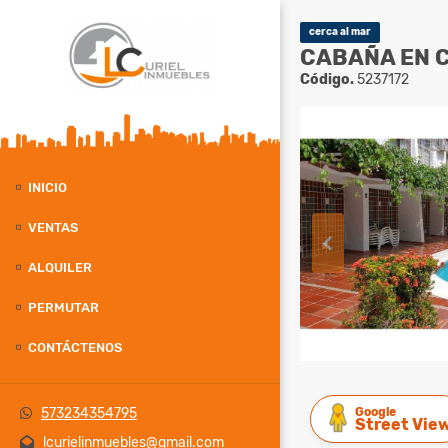
cerca al mar
CABAÑA EN C
Código.
5237172
INICIO
VENTAS
ALQUILER
PERMUTAR
CONTÁCTENOS
Google
573234354795
Street Vie
lcurielinmuebles@gmail.com