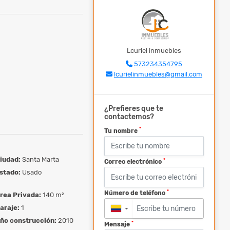
Lcuriel inmuebles
573234354795
lcurielinmuebles@gmail.com
¿Prefieres que te
contactemos?
*
Tu nombre
iudad:
Santa Marta
*
Correo electrónico
stado:
Usado
*
Número de teléfono
rea Privada:
140 m²
araje:
1
▼
ño construcción:
2010
*
Mensaje