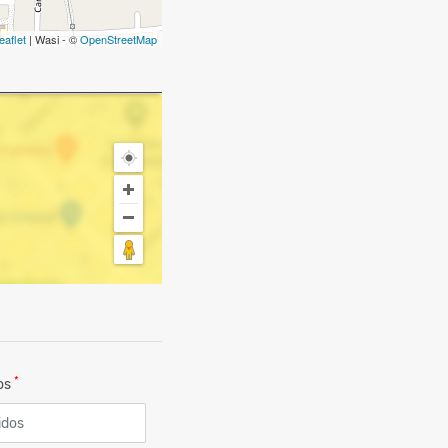
eaflet
| Wasi - ©
OpenStreetMap
*
dos