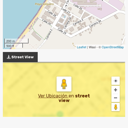
200 m
500 ft
Leaflet
| Wasi - ©
OpenStreetMap
Street View
Ver Ubicación
en
street
view