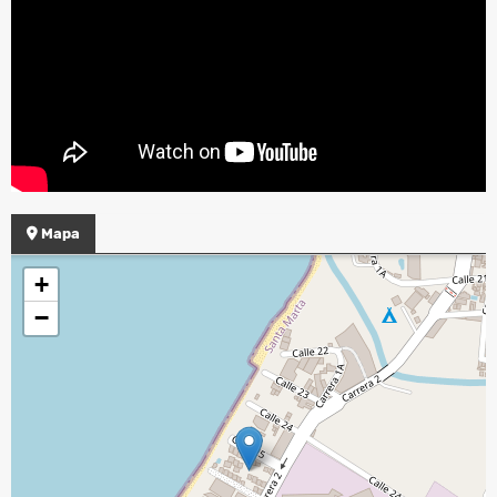
Mapa
+
−