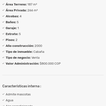
Área Terreno:
187 m²
Área Privada:
266 m²
Alcobas:
4
Baños:
5
Garaje:
1
Estrato:
5
Pisos:
2
Año construcción:
2000
Tipo de inmueble:
Cabaña
Tipo de negocio:
Venta
Valor Administración:
$800.000 COP
Características interna :
Admite mascotas
Agua