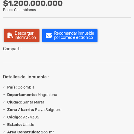
$1.200.000.000
Pesos Colombianos
Descargar
Recomendar inmueble
información
por correo electrónico
Compartir
Detalles del inmueble :
País:
Colombia
Departamento:
Magdalena
Ciudad:
Santa Marta
Zona / barrio:
Playa Salguero
Código:
9374306
Estado:
Usado
Área Construida:
266 m²