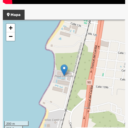
Mapa
+
−
200 m