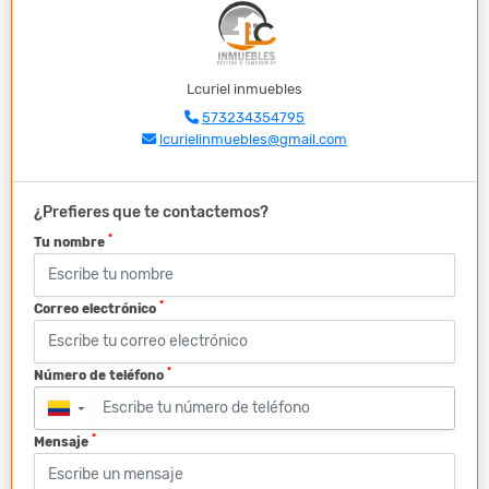
Lcuriel inmuebles
573234354795
lcurielinmuebles@gmail.com
¿Prefieres que te contactemos?
*
Tu nombre
*
Correo electrónico
*
Número de teléfono
▼
*
Mensaje