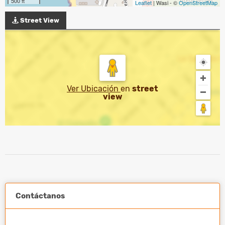
500 ft
Leaflet
| Wasi - ©
OpenStreetMap
Street View
Ver Ubicación
en
street
view
Contáctanos