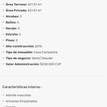
Área Terreno:
421.51 m²
Área Privada:
421.51 m²
Alcobas:
3
Baños:
4
Garaje:
3
Estrato:
2
Pisos:
2
Año construcción:
2015
Tipo de inmueble:
Casa Campestre
Tipo de negocio:
Venta | Alquiler
Valor Administración:
$200.000 COP
Características interna :
Admite mascotas
Armarios Empotrados