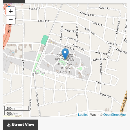
+
−
200 m
500 ft
Leaflet
| Wasi - ©
OpenStreetMap
Street View