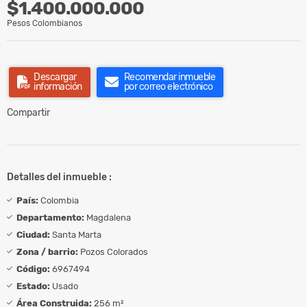
$1.400.000.000
Pesos Colombianos
Descargar
Recomendar inmueble
información
por correo electrónico
Compartir
Detalles del inmueble :
País:
Colombia
Departamento:
Magdalena
Ciudad:
Santa Marta
Zona / barrio:
Pozos Colorados
Código:
6967494
Estado:
Usado
Área Construida:
256 m²