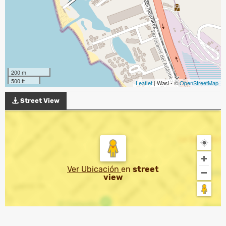
200 m
500 ft
Leaflet
| Wasi - ©
OpenStreetMap
Street View
Ver Ubicación
en
street
view