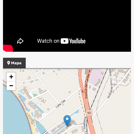
Mapa
+
−