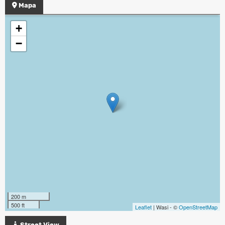
Mapa
+
−
200 m
500 ft
Leaflet
| Wasi - ©
OpenStreetMap
Street View