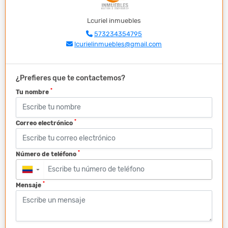
Lcuriel inmuebles
573234354795
lcurielinmuebles@gmail.com
¿Prefieres que te contactemos?
*
Tu nombre
*
Correo electrónico
*
Número de teléfono
▼
*
Mensaje