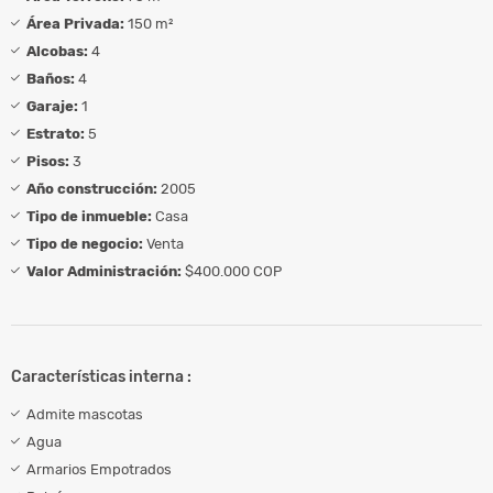
Área Privada:
150 m²
Alcobas:
4
Baños:
4
Garaje:
1
Estrato:
5
Pisos:
3
Año construcción:
2005
Tipo de inmueble:
Casa
Tipo de negocio:
Venta
Valor Administración:
$400.000 COP
Características interna :
Admite mascotas
Agua
Armarios Empotrados