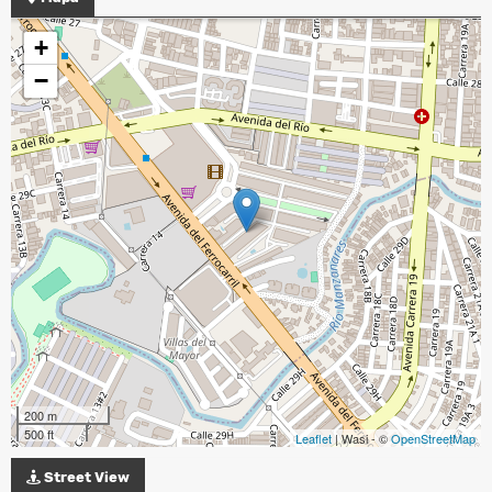
+
−
200 m
500 ft
Leaflet
| Wasi - ©
OpenStreetMap
Street View