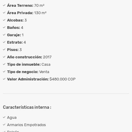
Área Terreno:
70 m²
Área Privada:
130 m²
Alcobas:
3
Baños:
4
Garaje:
1
Estrato:
4
Pisos:
3
Año construcción:
2017
Tipo de inmueble:
Casa
Tipo de negocio:
Venta
Valor Administración:
$480.000 COP
Características interna :
Agua
Armarios Empotrados