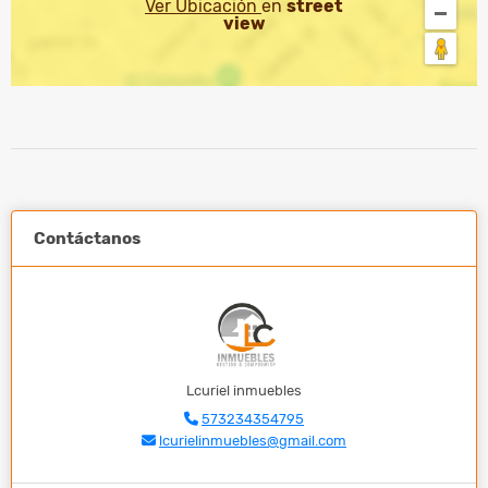
Ver Ubicación
en
street
view
Contáctanos
Lcuriel inmuebles
573234354795
lcurielinmuebles@gmail.com