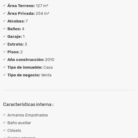
Área Terreno:
127 m²
Área Privada:
254 m²
Alcobas:
7
Baños:
4
Garaje:
1
Estrato:
3
Pisos:
2
Año construcción:
2010
Tipo de inmueble:
Casa
Tipo de negocio:
Venta
Características interna :
Armarios Empotrados
Baño auxiliar
Clósets