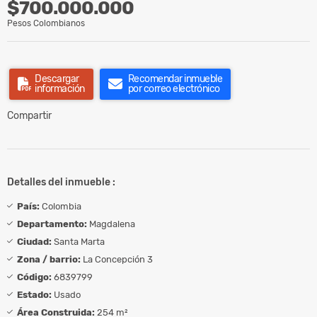
$700.000.000
Pesos Colombianos
Descargar
Recomendar inmueble
información
por correo electrónico
Compartir
Detalles del inmueble :
País:
Colombia
Departamento:
Magdalena
Ciudad:
Santa Marta
Zona / barrio:
La Concepción 3
Código:
6839799
Estado:
Usado
Área Construida:
254 m²