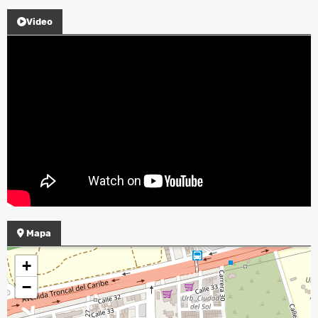
Video
Mapa
+
−