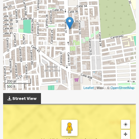
200 m
500 ft
Leaflet
| Wasi - ©
OpenStreetMap
Street View