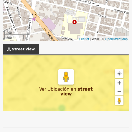
200 m
500 ft
Leaflet
| Wasi - ©
OpenStreetMap
Street View
Ver Ubicación
en
street
view