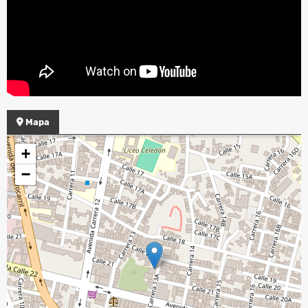
Mapa
+
−