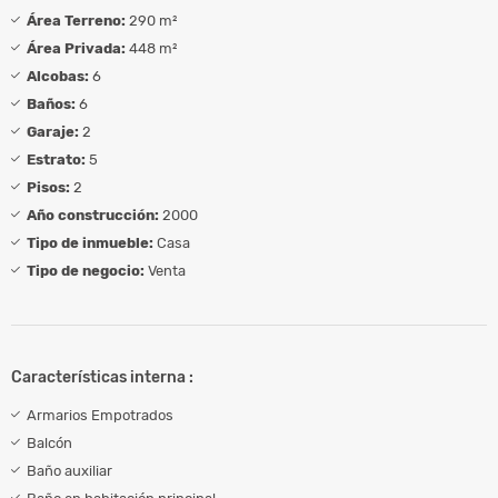
Área Terreno:
290 m²
Área Privada:
448 m²
Alcobas:
6
Baños:
6
Garaje:
2
Estrato:
5
Pisos:
2
Año construcción:
2000
Tipo de inmueble:
Casa
Tipo de negocio:
Venta
Características interna :
Armarios Empotrados
Balcón
Baño auxiliar