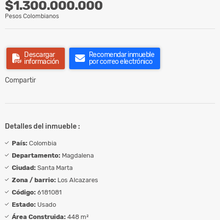
$1.300.000.000
Pesos Colombianos
Descargar
Recomendar inmueble
información
por correo electrónico
Compartir
Detalles del inmueble :
País:
Colombia
Departamento:
Magdalena
Ciudad:
Santa Marta
Zona / barrio:
Los Alcazares
Código:
6181081
Estado:
Usado
Área Construida:
448 m²