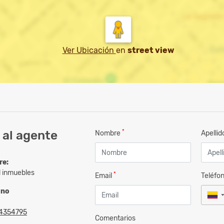
Ver Ubicación
en
street view
*
 al agente
Nombre
Apelli
re:
l inmuebles
*
Email
Teléfo
ono
4354795
Comentarios