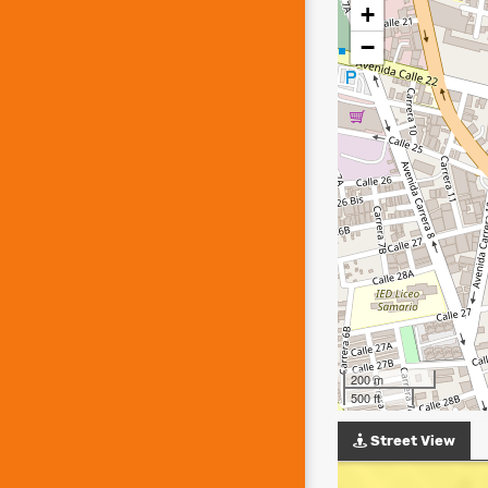
+
−
200 m
500 ft
Street View