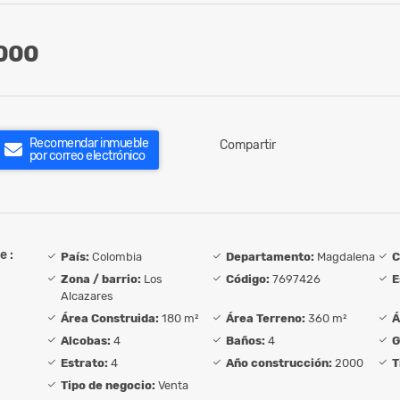
000
Recomendar inmueble
Compartir
por correo electrónico
e :
País:
Colombia
Departamento:
Magdalena
C
Zona / barrio:
Los
Código:
7697426
E
Alcazares
Área Construida:
180 m²
Área Terreno:
360 m²
Á
Alcobas:
4
Baños:
4
G
Estrato:
4
Año construcción:
2000
T
Tipo de negocio:
Venta