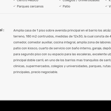
Centro Médico
Colegios / Universidades
K
Parques cercanos
Patio
V
l :
Amplia casa de 1 piso sobre avenida principal en el barrio los alc
terreno, 180 m2 contruidos, medidas de 12x30, la cual consta de 4
comedor, comedor auxiliar, cocina integral, amplia zona de labores
patio con kiosco, cuarto de servicio con baño interno, garaje, depós
para segundo piso con su espacio para las escaleras, excelente u
principal doble carril, en uno de los barrios mas tranquilos de san
clinicas, supermercados, colegios y universidades, parques, ruta
principales, precio negociable.