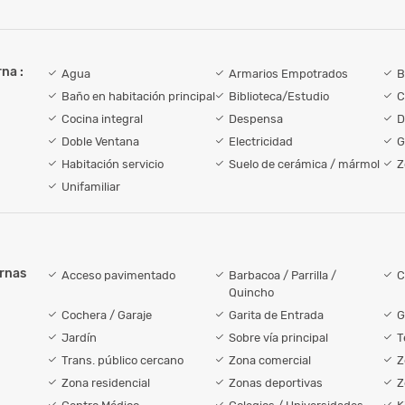
na :
Agua
Armarios Empotrados
B
Baño en habitación principal
Biblioteca/Estudio
C
Cocina integral
Despensa
D
Doble Ventana
Electricidad
G
Habitación servicio
Suelo de cerámica / mármol
Z
Unifamiliar
ernas
Acceso pavimentado
Barbacoa / Parrilla /
C
Quincho
Cochera / Garaje
Garita de Entrada
G
Jardín
Sobre vía principal
T
Trans. público cercano
Zona comercial
Z
Zona residencial
Zonas deportivas
Z