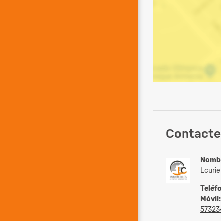
Contacte
Nomb
Lcurie
Teléf
Móvil:
57323