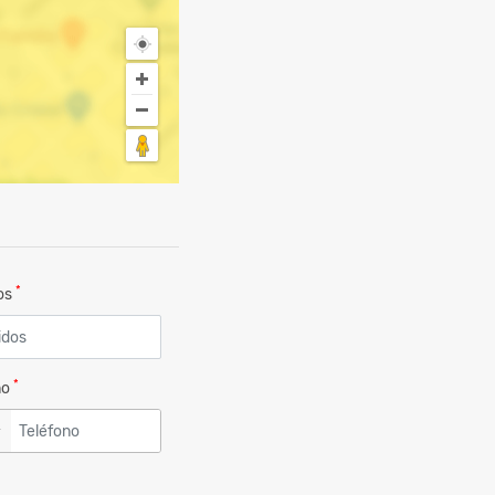
*
dos
*
no
▼