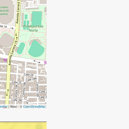
eaflet
| Wasi - ©
OpenStreetMap