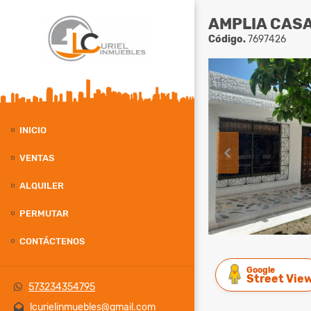
AMPLIA CASA
Código.
7697426
INICIO
VENTAS
ALQUILER
PERMUTAR
CONTÁCTENOS
Google
Street Vie
573234354795
lcurielinmuebles@gmail.com