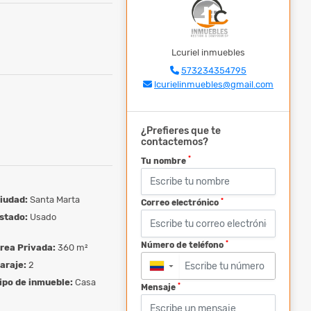
Lcuriel inmuebles
573234354795
lcurielinmuebles@gmail.com
¿Prefieres que te
contactemos?
*
Tu nombre
iudad:
Santa Marta
*
Correo electrónico
stado:
Usado
*
Número de teléfono
rea Privada:
360 m²
araje:
2
▼
ipo de inmueble:
Casa
*
Mensaje