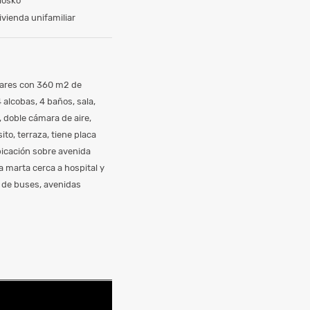
iosko
ivienda unifamiliar
ázares con 360 m2 de
 alcobas, 4 baños, sala,
, doble cámara de aire,
ito, terraza, tiene placa
bicación sobre avenida
ta marta cerca a hospital y
s de buses, avenidas