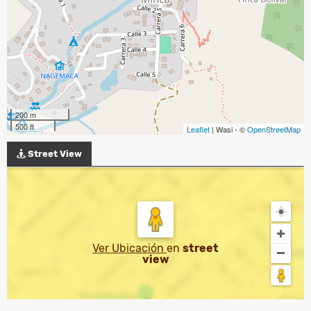
200 m
500 ft
Leaflet
| Wasi - ©
OpenStreetMap
Street View
Ver Ubicación
en
street
view