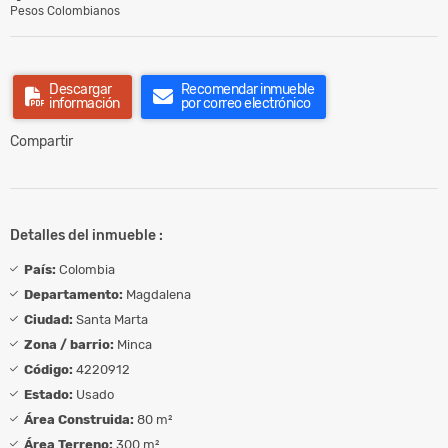
Pesos Colombianos
Descargar
Recomendar inmueble
información
por correo electrónico
Compartir
Detalles del inmueble :
País:
Colombia
Departamento:
Magdalena
Ciudad:
Santa Marta
Zona / barrio:
Minca
Código:
4220912
Estado:
Usado
Área Construida:
80 m²
Área Terreno:
300 m²