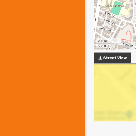
200 m
500 ft
Street View