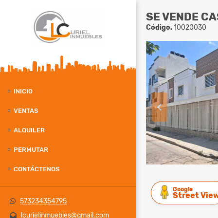
SE VENDE CA
Código.
10020030
INICIO
VENTAS
ALQUILER
PERMUTAR
CONTÁCTENOS
Google
Street Vie
573234354795
lcurielinmuebles@gmail.com