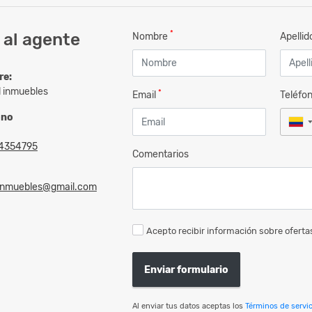
*
 al agente
Nombre
Apelli
re:
l inmuebles
*
Email
Teléfo
ono
4354795
Comentarios
linmuebles@gmail.com
Acepto recibir información sobre ofertas
Enviar formulario
Al enviar tus datos aceptas los
Términos de servic