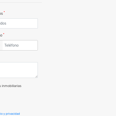
*
dos
*
no
▼
 inmobiliarias
io y privacidad