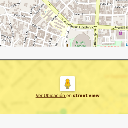
L
Ver Ubicación
en
street view