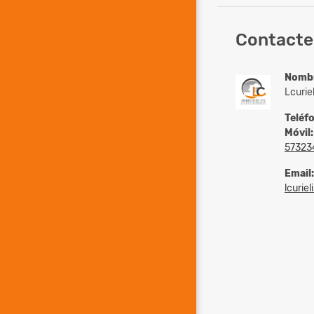
Contacte
Nomb
Lcurie
Teléf
Móvil:
57323
Email:
lcurie