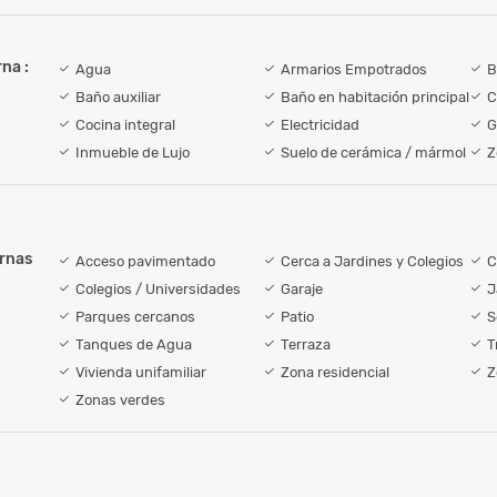
na :
Agua
Armarios Empotrados
B
Baño auxiliar
Baño en habitación principal
C
Cocina integral
Electricidad
G
Inmueble de Lujo
Suelo de cerámica / mármol
Z
ernas
Acceso pavimentado
Cerca a Jardines y Colegios
C
Colegios / Universidades
Garaje
J
Parques cercanos
Patio
S
Tanques de Agua
Terraza
T
Vivienda unifamiliar
Zona residencial
Z
Zonas verdes