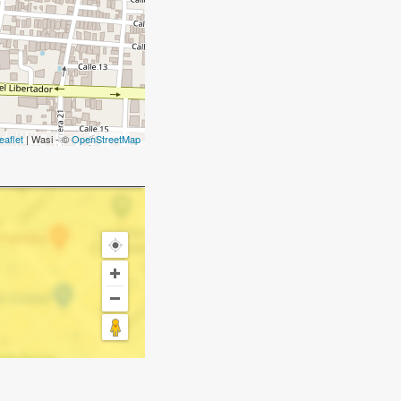
eaflet
| Wasi - ©
OpenStreetMap