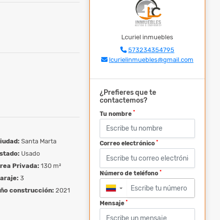
Lcuriel inmuebles
573234354795
lcurielinmuebles@gmail.com
¿Prefieres que te
contactemos?
*
Tu nombre
iudad:
Santa Marta
*
Correo electrónico
stado:
Usado
rea Privada:
130 m²
*
Número de teléfono
araje:
3
ño construcción:
2021
▼
*
Mensaje