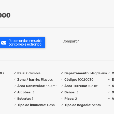
000
Recomendar inmueble
Compartir
por correo electrónico
e :
País:
Colombia
Departamento:
Magdalena
C
Zona / barrio:
Riascos
Código:
10020030
E
Área Construida:
130 m²
Área Terreno:
108 m²
Á
Alcobas:
3
Baños:
3
G
Estrato:
5
Pisos:
2
A
Tipo de inmueble:
Casa
Tipo de negocio:
Venta