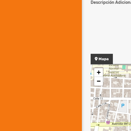
Descripción Adiciona
Mapa
+
−