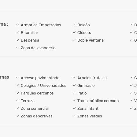
na :
Armarios Empotrados
Balcón
B
Bifamiliar
Clósets
C
Despensa
Doble Ventana
G
Zona de lavandería
ernas
Acceso pavimentado
Árboles frutales
C
Colegios / Universidades
Gimnasio
J
Parques cercanos
Patio
S
Terraza
Trans. público cercano
V
Zona comercial
Zona infantil
Z
Zonas deportivas
Zonas verdes