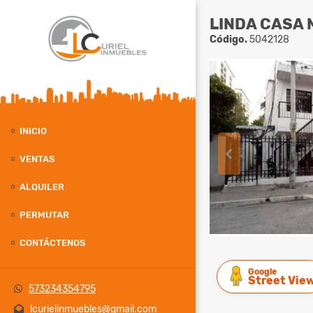
LINDA CASA 
Código.
5042128
INICIO
VENTAS
ALQUILER
PERMUTAR
CONTÁCTENOS
Google
Street Vie
573234354795
lcurielinmuebles@gmail.com