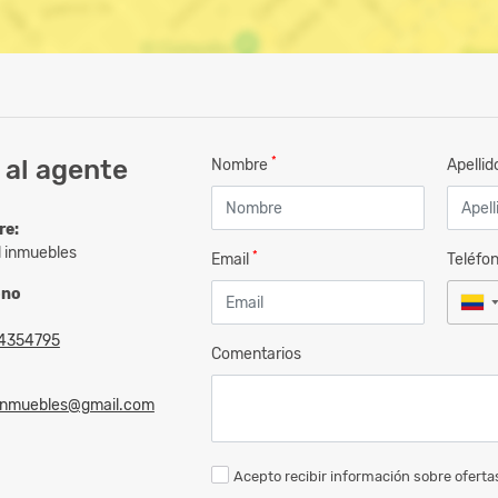
*
 al agente
Nombre
Apelli
re:
l inmuebles
*
Email
Teléfo
ono
4354795
Comentarios
linmuebles@gmail.com
Acepto recibir información sobre ofertas