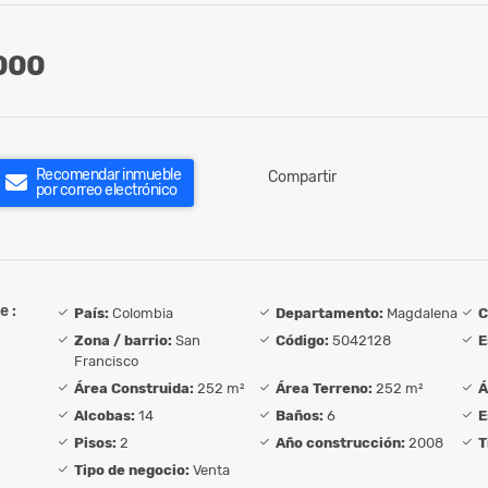
000
Recomendar inmueble
Compartir
por correo electrónico
e :
País:
Colombia
Departamento:
Magdalena
C
Zona / barrio:
San
Código:
5042128
E
Francisco
Área Construida:
252 m²
Área Terreno:
252 m²
Á
Alcobas:
14
Baños:
6
E
Pisos:
2
Año construcción:
2008
T
Tipo de negocio:
Venta