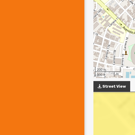
200 m
500 ft
Street View