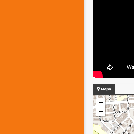
Mapa
+
−