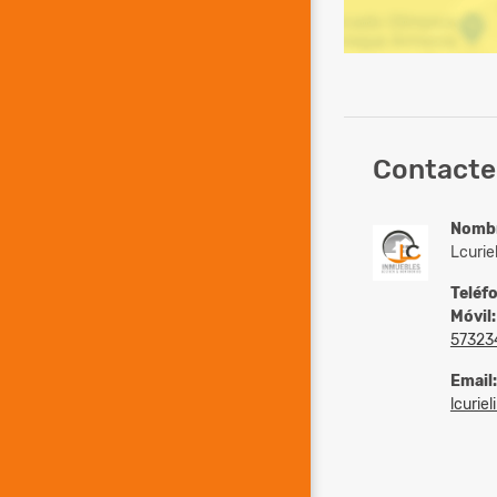
Contacte
Nomb
Lcurie
Teléf
Móvil:
57323
Email:
lcurie