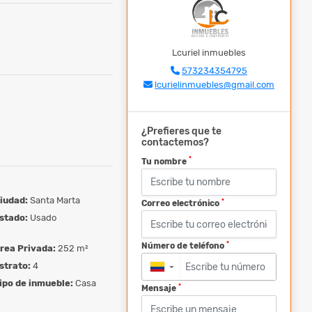
Lcuriel inmuebles
573234354795
lcurielinmuebles@gmail.com
¿Prefieres que te
contactemos?
*
Tu nombre
iudad:
Santa Marta
*
Correo electrónico
stado:
Usado
*
Número de teléfono
rea Privada:
252 m²
strato:
4
▼
ipo de inmueble:
Casa
*
Mensaje