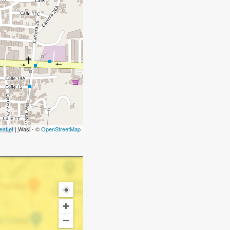
eaflet
| Wasi - ©
OpenStreetMap