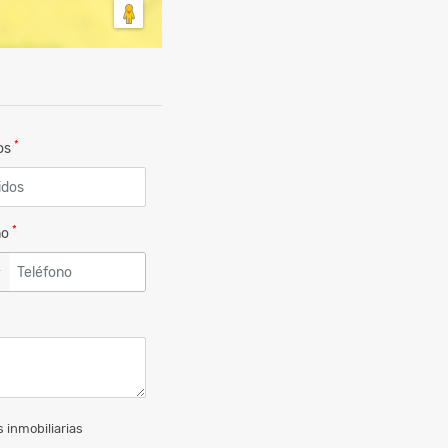
*
dos
*
no
▼
 inmobiliarias