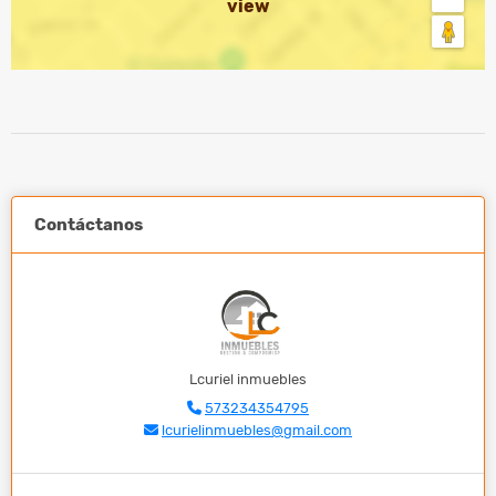
view
Contáctanos
Lcuriel inmuebles
573234354795
lcurielinmuebles@gmail.com