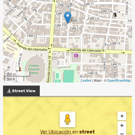
200 m
500 ft
Leaflet
| Wasi - ©
OpenStreetMap
Street View
Ver Ubicación
en
street