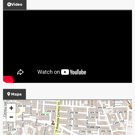
Video
Mapa
+
−