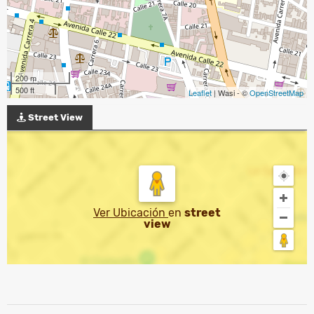
200 m
500 ft
Leaflet
| Wasi - ©
OpenStreetMap
Street View
Ver Ubicación
en
street
view