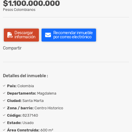
$1.100.000.000
Pesos Colombianos
Descargar
Recomendar inmueble
información
por correo electrónico
Compartir
Detalles del inmueble :
País:
Colombia
Departamento:
Magdalena
Ciudad:
Santa Marta
Zona / barrio:
Centro Historico
Código:
8237140
Estado:
Usado
Área Construida:
600 m²