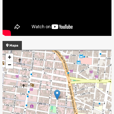
Mapa
+
−