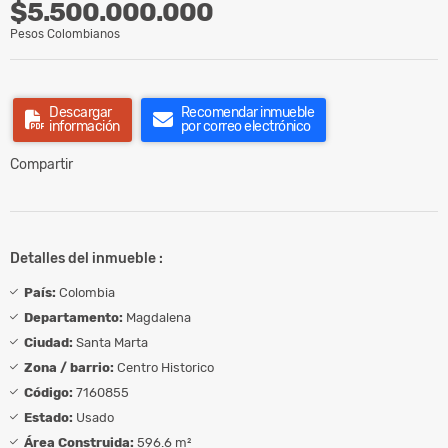
$5.500.000.000
Pesos Colombianos
Descargar
Recomendar inmueble
información
por correo electrónico
Compartir
Detalles del inmueble :
País:
Colombia
Departamento:
Magdalena
Ciudad:
Santa Marta
Zona / barrio:
Centro Historico
Código:
7160855
Estado:
Usado
Área Construida:
596.6 m²