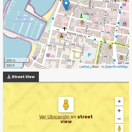
200 m
500 ft
Leaflet
| Wasi - ©
OpenStreetMap
Street View
Ver Ubicación
en
street
view