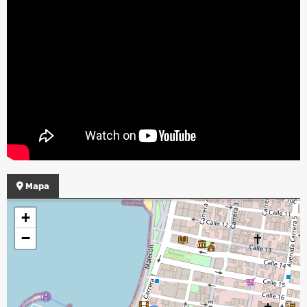
Mapa
+
−