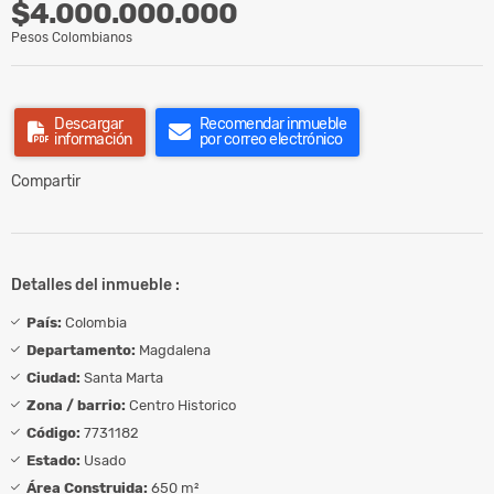
$4.000.000.000
Pesos Colombianos
Descargar
Recomendar inmueble
información
por correo electrónico
Compartir
Detalles del inmueble :
País:
Colombia
Departamento:
Magdalena
Ciudad:
Santa Marta
Zona / barrio:
Centro Historico
Código:
7731182
Estado:
Usado
Área Construida:
650 m²