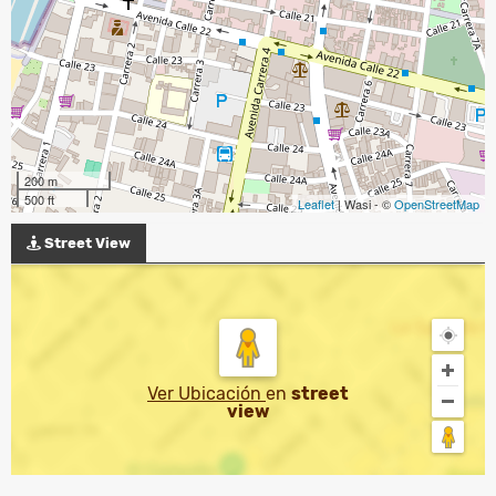
200 m
500 ft
Leaflet
| Wasi - ©
OpenStreetMap
Street View
Ver Ubicación
en
street
view