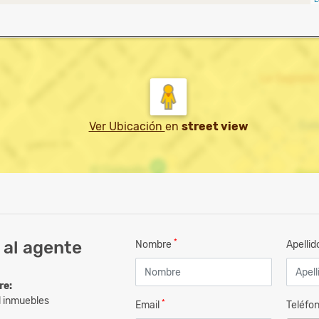
Ver Ubicación
en
street view
*
 al agente
Nombre
Apelli
re:
l inmuebles
*
Email
Teléfo