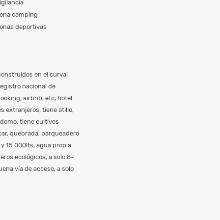
igilancia
ona camping
onas deportivas
nstruidos en el curval
egistro nacional de
oking, airbnb, etc, hotel
xtranjeros, tiene atillo,
rdomo, tiene cultivos
ucar, quebrada, parqueadero
 y 15.000lts, agua propia
eros ecológicos, a solo 8-
uena vía de acceso, a solo