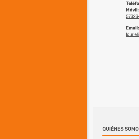
Teléf
Móvil:
57323
Email:
lcurie
QUIÉNES SOMO