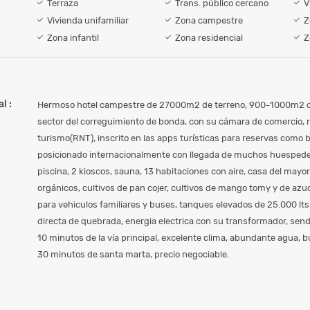
Terraza
Trans. público cercano
V
Vivienda unifamiliar
Zona campestre
Z
Zona infantil
Zona residencial
Z
l :
Hermoso hotel campestre de 27000m2 de terreno, 900-1000m2 co
sector del correguimiento de bonda, con su cámara de comercio, r
turismo(RNT), inscrito en las apps turísticas para reservas como bo
posicionado internacionalmente con llegada de muchos huespedes e
piscina, 2 kioscos, sauna, 13 habitaciones con aire, casa del mayo
orgánicos, cultivos de pan cojer, cultivos de mango tomy y de az
para vehiculos familiares y buses, tanques elevados de 25.000 lts
directa de quebrada, energia electrica con su transformador, send
10 minutos de la vía principal, excelente clima, abundante agua, b
30 minutos de santa marta, precio negociable.