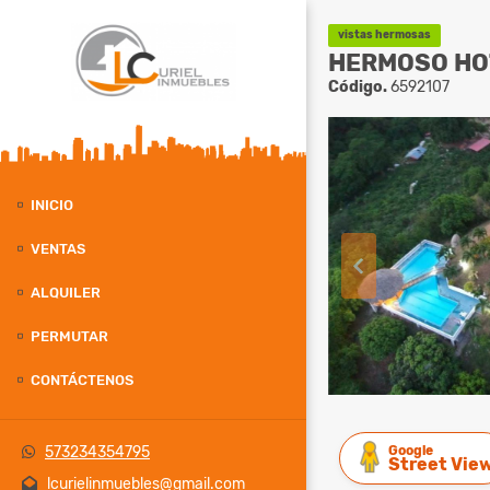
vistas hermosas
HERMOSO HO
Código.
6592107
INICIO
VENTAS
ALQUILER
PERMUTAR
CONTÁCTENOS
Google
573234354795
Street Vie
lcurielinmuebles@gmail.com