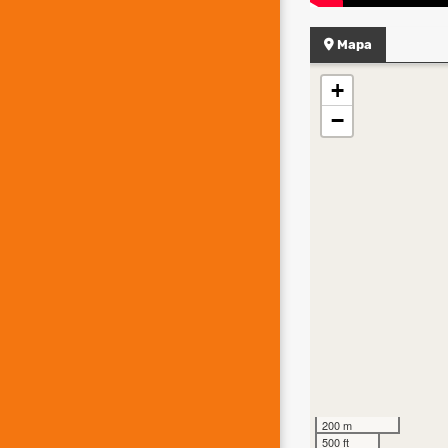
Mapa
+
−
200 m
500 ft