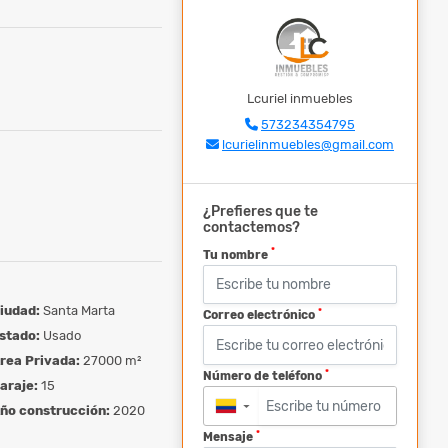
Lcuriel inmuebles
573234354795
lcurielinmuebles@gmail.com
¿Prefieres que te
contactemos?
*
Tu nombre
iudad:
Santa Marta
*
Correo electrónico
stado:
Usado
rea Privada:
27000 m²
*
Número de teléfono
araje:
15
ño construcción:
2020
▼
*
Mensaje