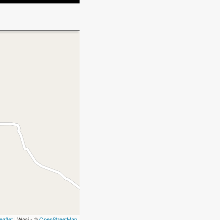
eaflet
| Wasi - ©
OpenStreetMap