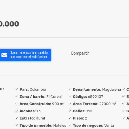
0.000
Recomendar inmueble
Compartir
por correo electrónico
e :
País:
Colombia
Departamento:
Magdalena
C
Zona / barrio:
El Curval
Código:
6592107
E
Área Construida:
900 m²
Área Terreno:
27000 m²
Á
Alcobas:
13
Baños:
>10
G
Estrato:
Rural
Pisos:
2
A
Tipo de inmueble:
Hoteles
Tipo de negocio:
Venta