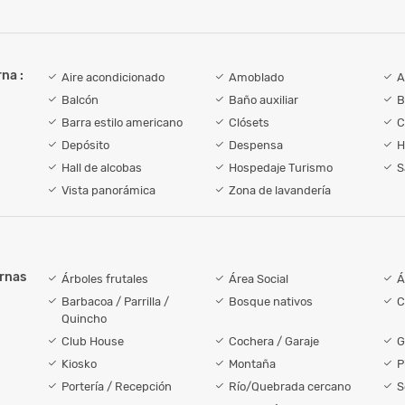
na :
Aire acondicionado
Amoblado
A
Balcón
Baño auxiliar
B
Barra estilo americano
Clósets
C
Depósito
Despensa
H
Hall de alcobas
Hospedaje Turismo
S
Vista panorámica
Zona de lavandería
ernas
Árboles frutales
Área Social
Á
Barbacoa / Parrilla /
Bosque nativos
C
Quincho
Club House
Cochera / Garaje
G
Kiosko
Montaña
P
Portería / Recepción
Río/Quebrada cercano
S