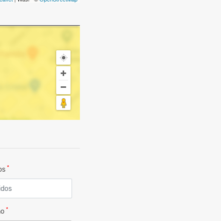
*
dos
*
no