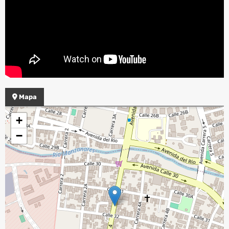
Mapa
+
−