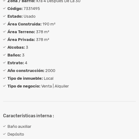
Zona / barrio:
Kra 4 Despues De La 30
Código:
7331495
Estado:
Usado
Área Construida:
190 m²
Área Terreno:
378 m²
Área Privada:
378 m²
Alcobas:
3
Baños:
3
Estrato:
4
Año construcción:
2000
Tipo de inmueble:
Local
Tipo de negocio:
Venta | Alquiler
Características interna :
Baño auxiliar
Depósito