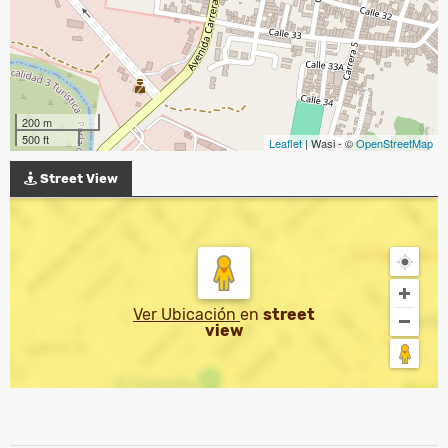
200 m
500 ft
Leaflet
| Wasi - ©
OpenStreetMap
Street View
Ver Ubicación
en
street
view