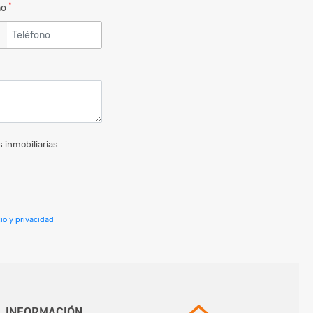
*
no
▼
 inmobiliarias
io y privacidad
INFORMACIÓN