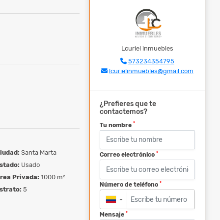
Lcuriel inmuebles
573234354795
lcurielinmuebles@gmail.com
¿Prefieres que te
contactemos?
*
Tu nombre
iudad:
Santa Marta
*
Correo electrónico
stado:
Usado
rea Privada:
1000 m²
*
Número de teléfono
strato:
5
▼
*
Mensaje