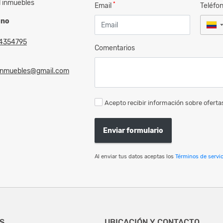
l inmuebles
*
Email
Teléfo
ono
4354795
Comentarios
linmuebles@gmail.com
Acepto recibir información sobre ofertas
Enviar formulario
Al enviar tus datos aceptas los
Términos de servic
S
UBICACIÓN Y CONTACTO