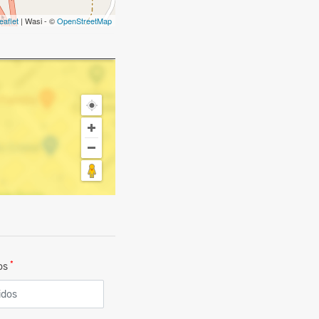
eaflet
| Wasi - ©
OpenStreetMap
*
dos