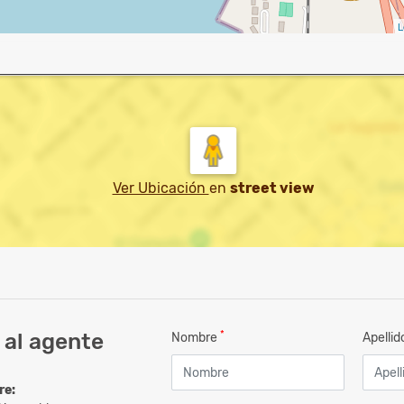
L
Ver Ubicación
en
street view
*
 al agente
Nombre
Apelli
re: