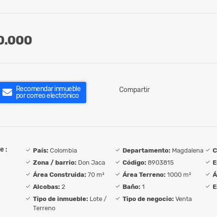
0.000
Recomendar inmueble
Compartir
por correo electrónico
e :
País:
Colombia
Departamento:
Magdalena
C
Zona / barrio:
Don Jaca
Código:
8903815
E
Área Construida:
70 m²
Área Terreno:
1000 m²
Á
Alcobas:
2
Baño:
1
E
Tipo de inmueble:
Lote /
Tipo de negocio:
Venta
Terreno