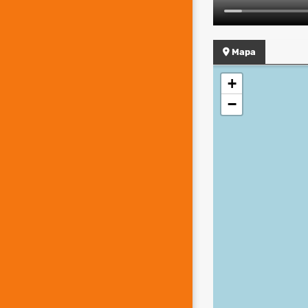
Mapa
+
−