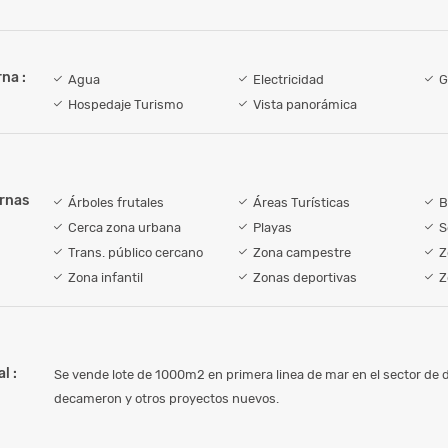
na :
Agua
Electricidad
G
Hospedaje Turismo
Vista panorámica
ernas
Árboles frutales
Áreas Turísticas
B
Cerca zona urbana
Playas
S
Trans. público cercano
Zona campestre
Z
Zona infantil
Zonas deportivas
Z
l :
Se vende lote de 1000m2 en primera linea de mar en el sector de d
decameron y otros proyectos nuevos.