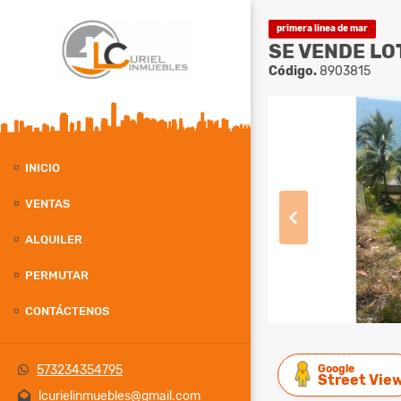
primera linea de mar
SE VENDE LO
Código.
8903815
INICIO
VENTAS
ALQUILER
PERMUTAR
CONTÁCTENOS
Google
573234354795
Street Vie
lcurielinmuebles@gmail.com