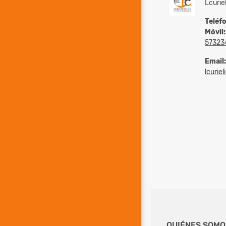
Lcurie
Teléf
Móvil:
57323
Email:
lcurie
QUIÉNES SOMO