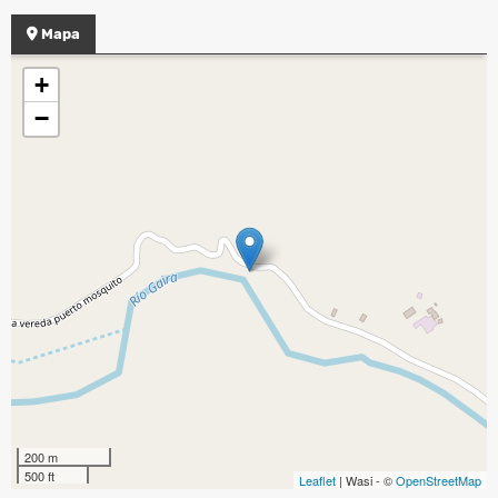
Mapa
+
−
200 m
500 ft
Leaflet
| Wasi - ©
OpenStreetMap