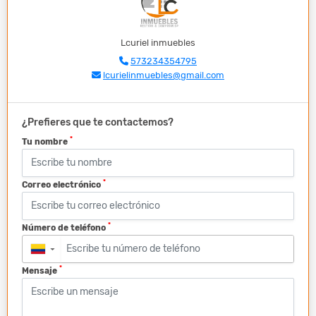
Lcuriel inmuebles
573234354795
lcurielinmuebles@gmail.com
¿Prefieres que te contactemos?
*
Tu nombre
*
Correo electrónico
*
Número de teléfono
▼
*
Mensaje