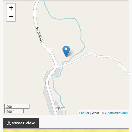
+
−
200 m
500 ft
Leaflet
| Wasi - ©
OpenStreetMap
Street View