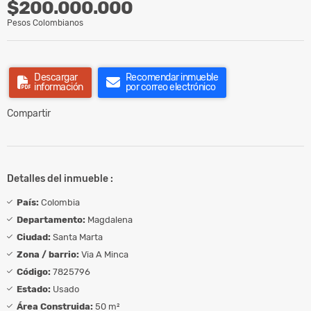
$200.000.000
Pesos Colombianos
Descargar
Recomendar inmueble
información
por correo electrónico
Compartir
Detalles del inmueble :
País:
Colombia
Departamento:
Magdalena
Ciudad:
Santa Marta
Zona / barrio:
Via A Minca
Código:
7825796
Estado:
Usado
Área Construida:
50 m²