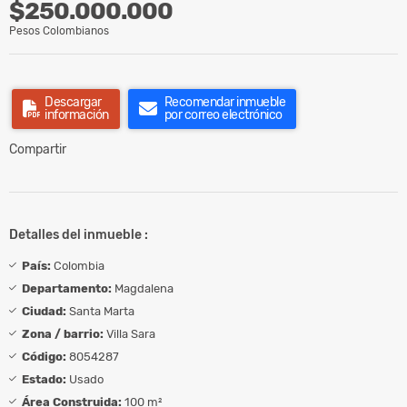
$250.000.000
Pesos Colombianos
Descargar
Recomendar inmueble
información
por correo electrónico
Compartir
Detalles del inmueble :
País:
Colombia
Departamento:
Magdalena
Ciudad:
Santa Marta
Zona / barrio:
Villa Sara
Código:
8054287
Estado:
Usado
Área Construida:
100 m²