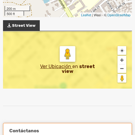
200 m
500 ft
Leaflet
| Wasi - ©
OpenStreetMap
Street View
Ver Ubicación
en
street
view
Contáctanos