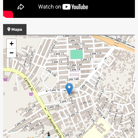
Mapa
+
−