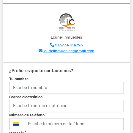
Lcuriel inmuebles
573234354795
lcurielinmuebles@gmail.com
¿Prefieres que te contactemos?
*
Tu nombre
*
Correo electrónico
*
Número de teléfono
▼
*