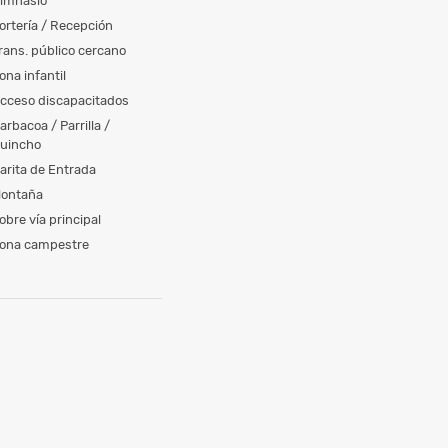
imnasio
ortería / Recepción
rans. público cercano
ona infantil
cceso discapacitados
arbacoa / Parrilla /
uincho
arita de Entrada
ontaña
obre vía principal
ona campestre