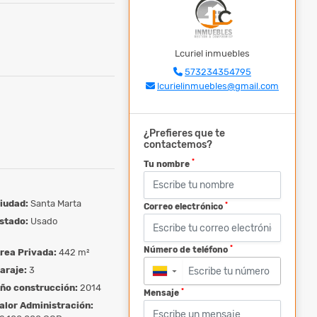
Lcuriel inmuebles
573234354795
lcurielinmuebles@gmail.com
¿Prefieres que te
contactemos?
*
Tu nombre
iudad:
Santa Marta
*
Correo electrónico
stado:
Usado
*
Número de teléfono
rea Privada:
442 m²
araje:
3
▼
ño construcción:
2014
*
Mensaje
alor Administración: