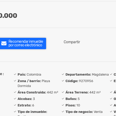
0.000
Recomendar inmueble
Compartir
por correo electrónico
e :
País:
Colombia
Departamento:
Magdalena
C
Zona / barrio:
Playa
Código:
9270956
E
Dormida
Área Construida:
442 m²
Área Terreno:
442 m²
Á
Alcobas:
3
Baños:
5
G
Estrato:
6
Pisos:
10
A
Tipo de inmueble:
Tipo de negocio:
Venta
V