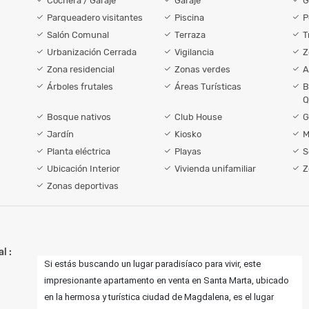
Cochera / Garaje
Garaje
G
Parqueadero visitantes
Piscina
P
Salón Comunal
Terraza
T
Urbanización Cerrada
Vigilancia
Z
Zona residencial
Zonas verdes
A
Árboles frutales
Áreas Turísticas
B
Q
Bosque nativos
Club House
G
Jardín
Kiosko
M
Planta eléctrica
Playas
S
Ubicación Interior
Vivienda unifamiliar
Z
Zonas deportivas
l :
Si estás buscando un lugar paradisíaco para vivir, este
impresionante apartamento en venta en Santa Marta, ubicado
en la hermosa y turística ciudad de Magdalena, es el lugar