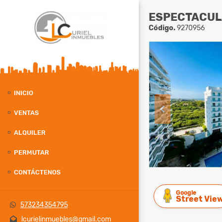
ESPECTACULA
Código.
9270956
INICIO
VENTAS
ALQUILER
PERMUTAR
CONTÁCTENOS
Google
Street Vie
573234354795
lcurielinmuebles@gmail.com