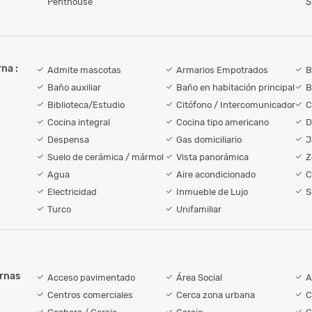
Penthouse
$
na :
Admite mascotas
Armarios Empotrados
B
Baño auxiliar
Baño en habitación principal
B
Biblioteca/Estudio
Citófono / Intercomunicador
C
Cocina integral
Cocina tipo americano
D
Despensa
Gas domiciliario
J
Suelo de cerámica / mármol
Vista panorámica
Z
Agua
Aire acondicionado
C
Electricidad
Inmueble de Lujo
S
Turco
Unifamiliar
ernas
Acceso pavimentado
Área Social
A
Centros comerciales
Cerca zona urbana
C