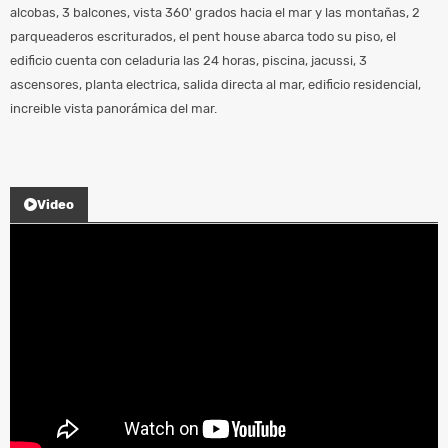
alcobas, 3 balcones, vista 360' grados hacia el mar y las montañas, 2
parqueaderos escriturados, el pent house abarca todo su piso, el
edificio cuenta con celaduria las 24 horas, piscina, jacussi, 3
ascensores, planta electrica, salida directa al mar, edificio residencial,
increible vista panorámica del mar.
Video