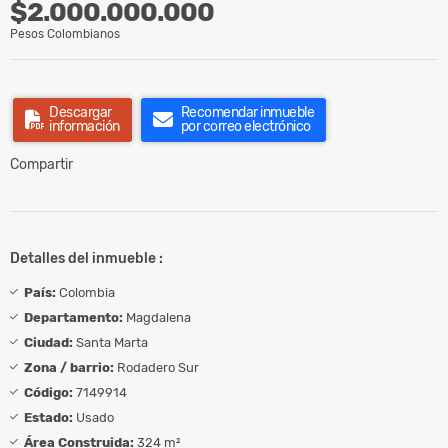
$2.000.000.000
Pesos Colombianos
Descargar
Recomendar inmueble
información
por correo electrónico
Compartir
Detalles del inmueble :
País:
Colombia
Departamento:
Magdalena
Ciudad:
Santa Marta
Zona / barrio:
Rodadero Sur
Código:
7149914
Estado:
Usado
Área Construida:
324 m²