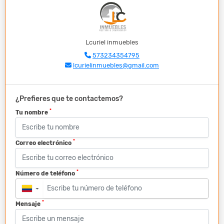
Lcuriel inmuebles
573234354795
lcurielinmuebles@gmail.com
¿Prefieres que te contactemos?
*
Tu nombre
*
Correo electrónico
*
Número de teléfono
▼
*
Mensaje