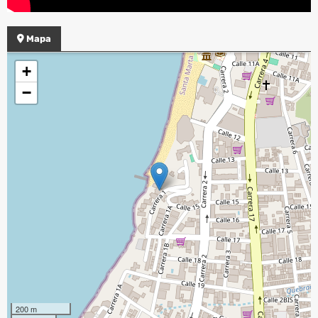
Mapa
+
−
200 m